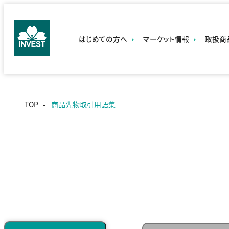
はじめての方へ
マーケット情報
取扱商
・セミナー開
・チャート一
・CF
催情報
覧
›
・今週の経
セミ
済指標
TOP
商品先物取引用語集
ナ
・本日の証
ー
拠金
講
師
一
・国
覧
市
・動画で学ぶ
・スマ
・商
取
集