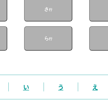
さ
行
ら
行
い
う
え