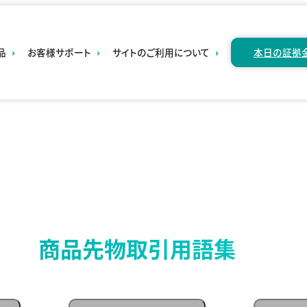
本日の証拠
品
お客様サポート
サイトのご利用について
D取引
・お知らせ
・勧誘方針
›
・口座開設
・個人情報保護方針
は
・資料請求
じ
・反社会的勢力排除に
め
関する基本方針
・お問い合わ
て
せ
の
・取引開始基準
CFD
・よくあるご
・重要事項のご説明
質問
内商品
場取引
・会社案内
・各種確認・
商品先物取引用語集
申出書一覧
ートCX
› 年次開示
資料（二期
品先物
分）
引用語