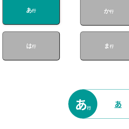
あ
か
行
行
は
ま
行
行
あ
あ
行