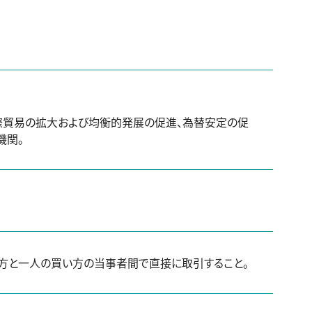
の促進や国際貿易の拡大および均衡的発展の促進、為替安定の促
機関。
方と一人の買い方の当事者間で直接に取引すること。