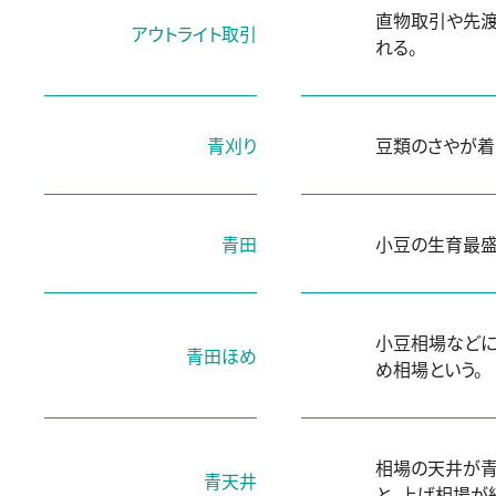
直物取引や先渡
アウトライト取引
れる。
青刈り
豆類のさやが着
青田
小豆の生育最盛
小豆相場などに
青田ほめ
め相場という。
相場の天井が青
青天井
と。上げ相場が