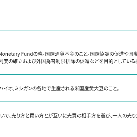
ional Monetary Fundの略。国際通貨基金のこと。国際協調
制度の確立および外国為替制限排除の促進などを目的としている
オハイオ、ミシガンの各地で生産される米国産黄大豆のこと。
いで、売り方と買い方とが互いに売買の相手方を選び、一人の売り