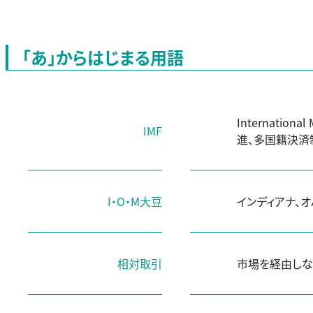
「あ」からはじまる用語
Internat
IMF
進、多国籍決済
I・O・M大豆
インディアナ、
相対取引
市場を経由しな