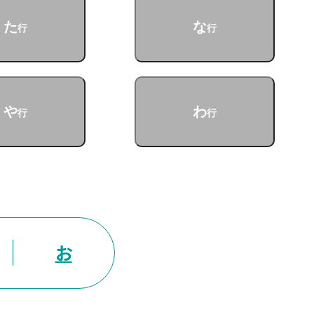
た
な
行
行
や
わ
行
行
お