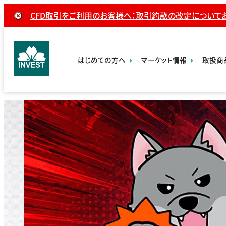
CFD取引をご利用のお客様へ：取引約款の改定について
はじめての方へ
マーケット情報
取扱商
・セミナー開
・チャート一
・CF
催情報
覧
›
・今週の経
セミ
済指標
ナ
・本日の証
ー
拠金
講
師
一
・国
覧
市
・動画で学ぶ
・スマ
・商