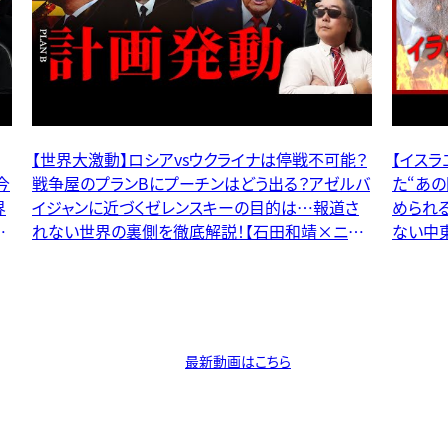
？
【イスラエル対イラン】停戦合意の裏で暗躍し
バ
た“あの国”？ネタニヤフの真の狙いをトランプは止
められる？混乱する世界と止まらぬ戦争。報道され
キ
ない中東情勢の裏側を徹底解説！【石田和靖×ニ
キータ】
最新動画はこちら