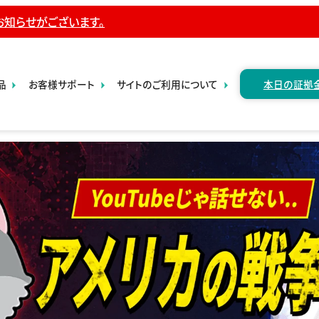
お知らせがございます。
本日の証拠
品
お客様サポート
サイトのご利用について
D取引
・お知らせ
・勧誘方針
›
・口座開設
・個人情報保護方針
は
・資料請求
じ
・反社会的勢力排除に
め
関する基本方針
・お問い合わ
て
せ
の
・取引開始基準
CFD
・よくあるご
・重要事項のご説明
質問
内商品
場取引
・会社案内
・各種確認・
申出書一覧
ートCX
› 年次開示
資料（二期
品先物
分）