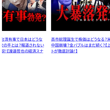
はどうなる？米中関税戦争で
【米露首脳会談】失敗か？成功か？
まだ続く？【上念司とSPゲス
チンの「真の狙い」…領土問題にゼ
後どう出る？裏に潜む欧州とBRIC
の行方を緊急対談！【石田和靖×New
バル】