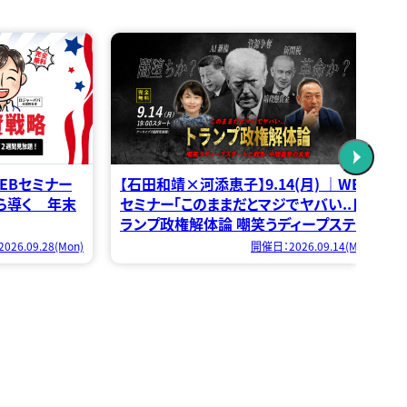
【大野ひろふみ×ニキータ】8.19(水) ｜
WEBセミナー「【緊急対談】ロシアウクラ
イナ戦争最終決着 トランプの影で仕掛
けるプーチンと習近平」
開催日：2026.08.19(Wed)
(月) ｜WEB
ヤバい..ト
ディープステー
26.09.14(Mon)