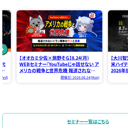
【大川智宏】9.7(月) ｜WEBセミナー「日
【ロジャー
い ア
米ハイテク株の熱狂は終わるのか？
｜「米中
いイ
2026年後半の投資戦略 乱高下相場で狙
相場の投
う有望セクター・銘柄 徹底解説」
Mon)
開催日：2026.09.07(Mon)
セミナー一覧はこちら