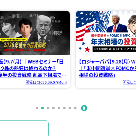
パパ】9.28(月) WEBセミナー
【石田和靖×河添恵子】9.14
間選挙×FOMCから導く 年末
セミナー「このままだとマジで
資戦略」
ランプ政権解体論 嘲笑う
トと戦争・中間選挙の未来」
開催日：2026.09.28(Mon)
開催日：20