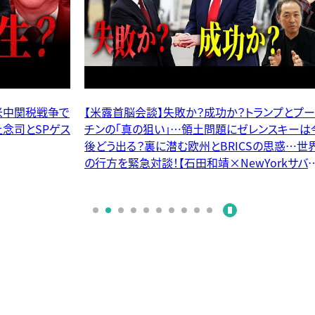
トランプとプー
【世界大激動】ロシアvsウクライナは停戦不可能
レンスキーは今
戦争屋のプランBにプーチンはどう出る？アゼル
Sの思惑…世界
イジャンに近づくゼレンスキーの目的は…報道さ
Yorkサバイ
れない世界の裏側を徹底解説！【石田和靖×ニ
ータ】