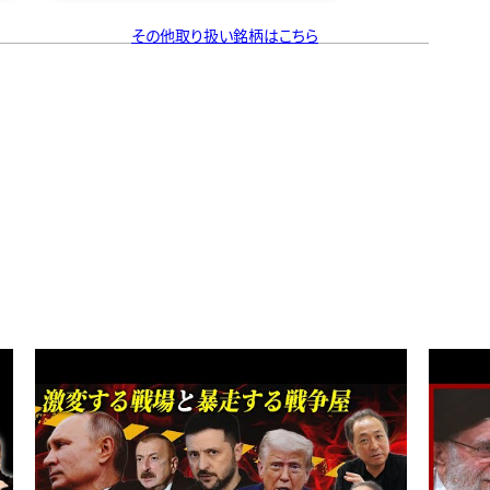
その他取り扱い銘柄はこちら
【イス
タニヤ
ンスキー
の裏側