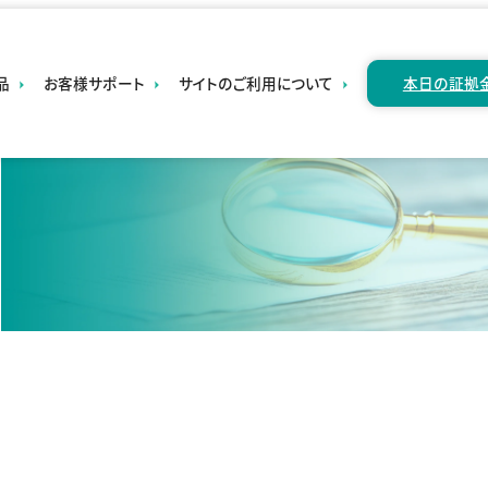
本日の証拠
品
お客様サポート
サイトのご利用について
D取引
・お知らせ
・勧誘方針
›
・口座開設
・個人情報保護方針
は
・資料請求
じ
・反社会的勢力排除に
め
関する基本方針
・お問い合わ
て
せ
の
・取引開始基準
CFD
・よくあるご
・重要事項のご説明
質問
内商品
場取引
・会社案内
・各種確認・
申出書一覧
ートCX
› 年次開示
資料（二期
品先物
分）
引用語