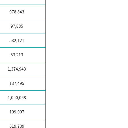
978,843
97,885
532,121
53,213
1,374,943
137,495
1,090,068
109,007
619,739