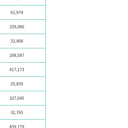
61,974
329,080
32,908
208,587
417,173
20,859
327,645
32,765
459,179