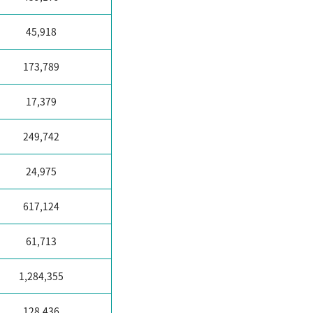
45,918
173,789
17,379
249,742
24,975
617,124
61,713
1,284,355
128,436