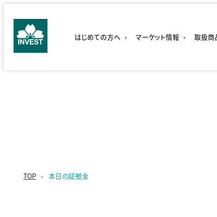
はじめての方へ
マーケット情報
取扱商
・セミナー開
・チャート一
・CF
催情報
覧
›
・今週の経
本日の証拠金
セミ
済指標
ナ
・本日の証
ー
拠金
講
師
一
・国
覧
市
・動画で学ぶ
・スマ
TOP
本日の証拠金
・商
取
集