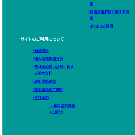
出
・保護措置解除に関する申
出
・よくあるご質問
サイトのご利用について
・勧誘方針
・個人情報保護方針
・反社会的勢力排除に関す
る基本方針
・取引開始基準
・重要事項のご説明
・会社案内
› 年次開示資料
（二期分）