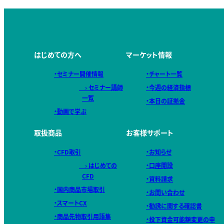
はじめての方へ
マーケット情報
・セミナー開催情報
・チャート一覧
› セミナー講師
・今週の経済指標
一覧
・本日の証拠金
・動画で学ぶ
取扱商品
お客様サポート
・CFD取引
・お知らせ
› はじめての
・口座開設
CFD
・資料請求
・国内商品市場取引
・お問い合わせ
・スマートCX
・勧誘に関する確認書
・商品先物取引用語集
・投下資金可能額変更の申