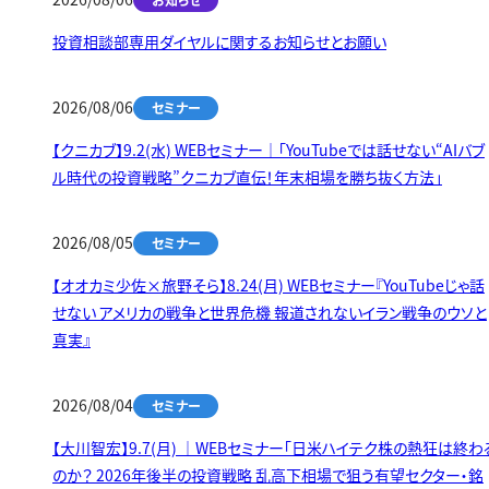
投資相談部専用ダイヤルに関するお知らせとお願い
2026/08/06
セミナー
【クニカブ】9.2(水) WEBセミナー｜「YouTubeでは話せない“AIバブ
ル時代の投資戦略”クニカブ直伝！年末相場を勝ち抜く方法」
2026/08/05
セミナー
【オオカミ少佐×旅野そら】8.24(月) WEBセミナー『YouTubeじゃ話
せない アメリカの戦争と世界危機 報道されないイラン戦争のウソと
真実』
2026/08/04
セミナー
【大川智宏】9.7(月) ｜WEBセミナー「日米ハイテク株の熱狂は終わ
のか？ 2026年後半の投資戦略 乱高下相場で狙う有望セクター・銘