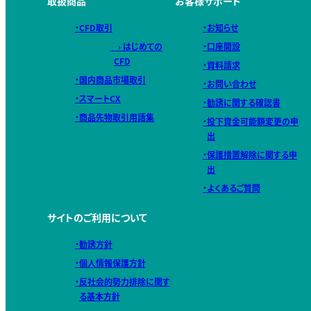
取扱商品
お客様サポート
・CFD取引
・お知らせ
› はじめての
・口座開設
CFD
・資料請求
・国内商品市場取引
・お問い合わせ
・スマートCX
・勧誘に関する確認書
・商品先物取引用語集
・投下資金可能額変更の申
出
・保護措置解除に関する申
出
・よくあるご質問
サイトのご利用について
・勧誘方針
・個人情報保護方針
・反社会的勢力排除に関す
る基本方針