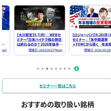
】
【大川智宏】9.7(月) ｜WEBセ
【ロジャーパパ】9.28(月) 
ミナー「日米ハイテク株の熱狂
セミナー｜「米中間選挙
アメ
は終わるのか？ 2026年後半の
×FOMCから導く 年末
道さ
投資戦略 乱高下相場で狙う有
の投資戦略」
Mon)
開催日：2026.09.07(Mon)
開催日：2026.09.28(
と真
望セクター・銘柄 徹底解説」
セミナー一覧はこちら
おすすめの取り扱い銘柄