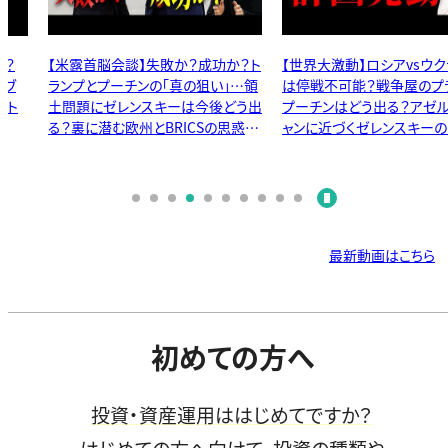
る？
【米露首脳会談】失敗か？成功か？ト
【世界大激動】ロシアvsウク
バブ
ランプとプーチンの「真の狙い」…領
は停戦不可能？戦争屋のプ
スト
土問題にゼレンスキーは今後どう出
プーチンはどう出る？アゼ
る？裏に潜む欧州とBRICSの思惑…
ャンに近づくゼレンスキー
世界の行方を緊急対談！【石田和靖
は…報道されない世界の裏
×NewYorkサバイバル】
底解説！【石田和靖×ニキー
最新動画はこちら
初めての方へ
投資・資産運用ははじめてですか？